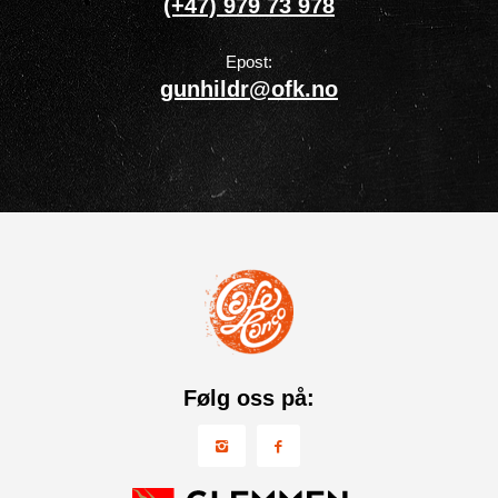
(+47) 979 73 978
Epost:
gunhildr@ofk.no
Følg oss på: