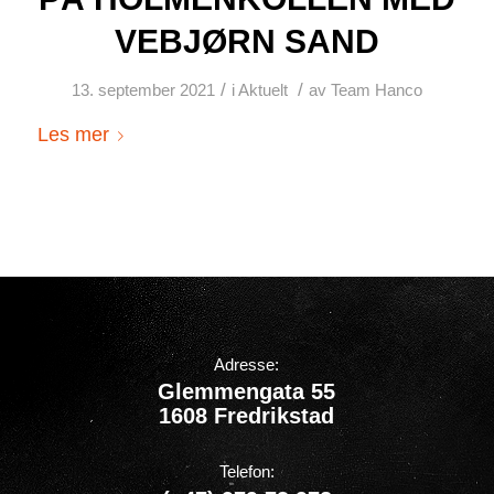
VEBJØRN SAND
/
/
13. september 2021
i
Aktuelt
av
Team Hanco
Les mer
Adresse:
Glemmengata 55
1608 Fredrikstad
Telefon: